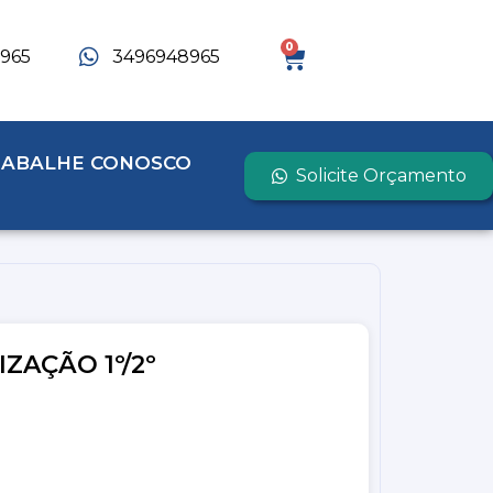
0
965
3496948965
RABALHE CONOSCO
Solicite Orçamento
ZAÇÃO 1º/2º