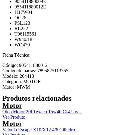
905411880009E
955411880012E
H17W04
OC26
PSL123
RL222
T06115561
W940/18
WO470
Ficha Técnica:
Código: 905411880012
Código de barras: 7895825113355
Modelo: 264413
Categoria: MOTOR
Marca: MWM
Produtos relacionados
Motor
Óleo Motor 20l Texaco 15w40 CI4 Urs...
Ver Produto
Motor
Valvula Escape X10/X12 4/6 Cilindro...