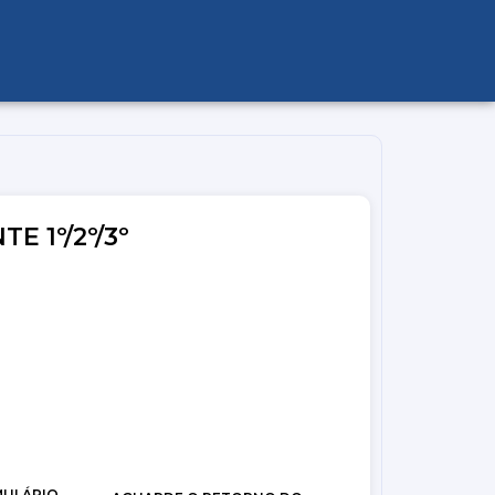
E 1º/2º/3º
MULÁRIO