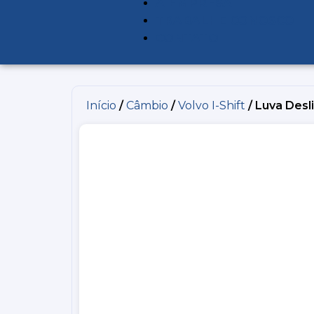
A EMPRESA
TRABALHE CONOSCO
CONTATO
Início
/
Câmbio
/
Volvo I-Shift
/ Luva Desli