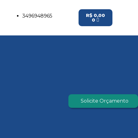
R$
0,00
3496948965
0
Solicite Orçamento