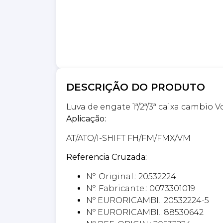
DESCRIÇÃO DO PRODUTO
Luva de engate 1ª/2ª/3ª caixa cambio V
Aplicação:
AT/ATO/I-SHIFT FH/FM/FMX/VM
Referencia Cruzada:
Nº. Original.: 20532224
Nº. Fabricante.: 0073301019
Nº EURORICAMBI.: 20532224-5
Nº EURORICAMBI.: 88530642