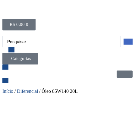
R$
0,00
0
Categorias
Início
/
Diferencial
/ Óleo 85W140 20L