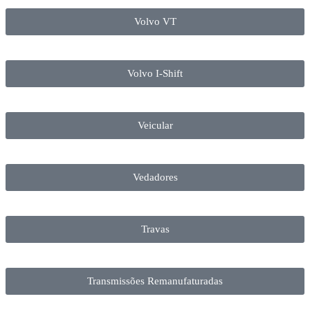
Volvo VT
Volvo I-Shift
Veicular
Vedadores
Travas
Transmissões Remanufaturadas