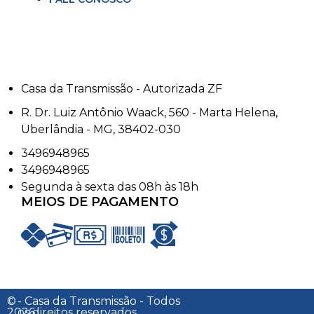
Casa da Transmissão - Autorizada ZF
R. Dr. Luiz Antônio Waack, 560 - Marta Helena,
Uberlândia - MG, 38402-030
3496948965
3496948965
Segunda à sexta das 08h às 18h
MEIOS DE PAGAMENTO
©
- Casa da Transmissão - Todos
2026
os direitos reservados