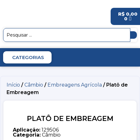
R$
0,00
0
CATEGORIAS
Início
/
Câmbio
/
Embreagens Agrícola
/ Platô de
Embreagem
PLATÔ DE EMBREAGEM
Aplicação:
129506
Categoria:
Câmbio