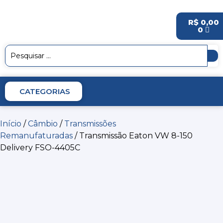
R$
0,00
0
CATEGORIAS
Início
/
Câmbio
/
Transmissões
Remanufaturadas
/ Transmissão Eaton VW 8-150
Delivery FSO-4405C