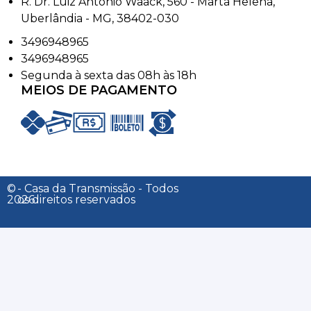
R. Dr. Luiz Antônio Waack, 560 - Marta Helena,
Uberlândia - MG, 38402-030
3496948965
3496948965
Segunda à sexta das 08h às 18h
MEIOS DE PAGAMENTO
©
- Casa da Transmissão - Todos
2026
os direitos reservados