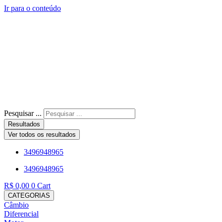
Ir para o conteúdo
Pesquisar ...
Resultados
Ver todos os resultados
3496948965
3496948965
R$
0,00
0
Cart
CATEGORIAS
Câmbio
Diferencial