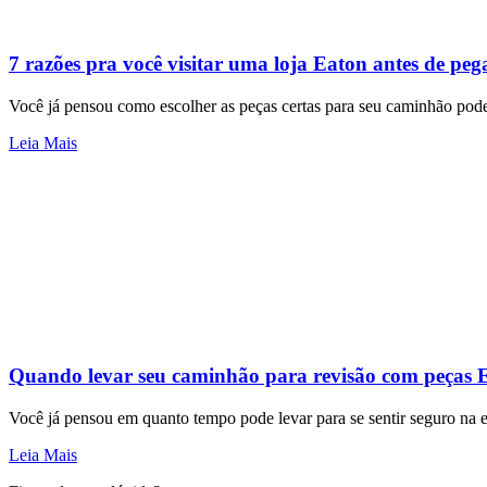
7 razões pra você visitar uma loja Eaton antes de peg
Você já pensou como escolher as peças certas para seu caminhão pode 
Leia Mais
Quando levar seu caminhão para revisão com peças E
Você já pensou em quanto tempo pode levar para se sentir seguro na 
Leia Mais