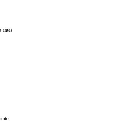
a antes
muito