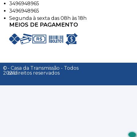
3496948965
3496948965
Segunda à sexta das 08h às 18h
MEIOS DE PAGAMENTO
©
- Casa da Transmissão - Todos
2026
os direitos reservados