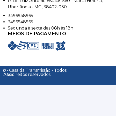
R. Dr. Luiz Antônio Waack, 560 - Marta Helena,
Uberlândia - MG, 38402-030
3496948965
3496948965
Segunda à sexta das 08h às 18h
MEIOS DE PAGAMENTO
©
- Casa da Transmissão - Todos
2026
os direitos reservados