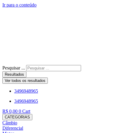
Ir para o conteúdo
Pesquisar ...
Resultados
Ver todos os resultados
3496948965
3496948965
R$
0,00
0
Cart
CATEGORIAS
Câmbio
Diferencial