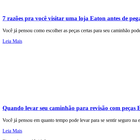
7 razões pra você visitar uma loja Eaton antes de peg
Você já pensou como escolher as peças certas para seu caminhão pode 
Leia Mais
Quando levar seu caminhão para revisão com peças E
Você já pensou em quanto tempo pode levar para se sentir seguro na 
Leia Mais