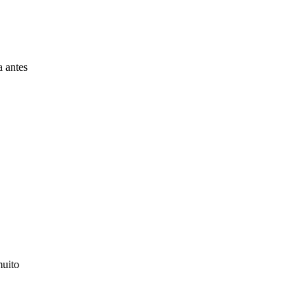
a antes
muito