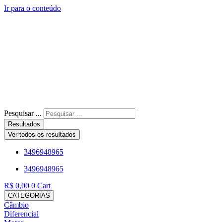
Ir para o conteúdo
Pesquisar ...
Resultados
Ver todos os resultados
3496948965
3496948965
R$
0,00
0
Cart
CATEGORIAS
Câmbio
Diferencial